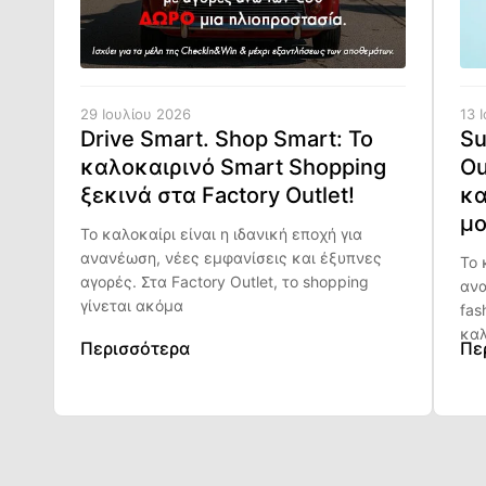
29 Ιουλίου 2026
13 
Drive Smart. Shop Smart: Το
Su
καλοκαιρινό Smart Shopping
Ou
ξεκινά στα Factory Outlet!
κα
μο
Το καλοκαίρι είναι η ιδανική εποχή για
ανανέωση, νέες εμφανίσεις και έξυπνες
Το 
αγορές. Στα Factory Outlet, το shopping
ανα
γίνεται ακόμα
fas
καλ
Περισσότερα
Πε