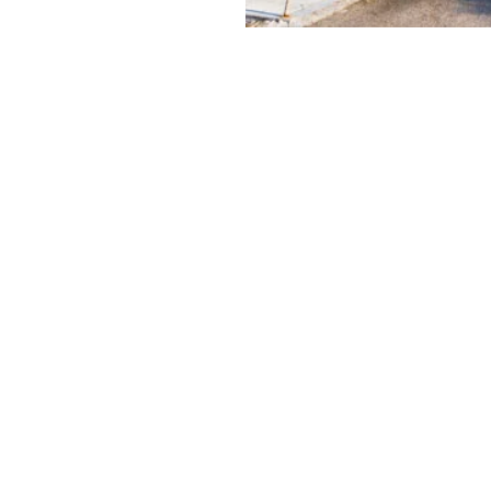
figer,
Calvin
y & Green
ει να είναι και