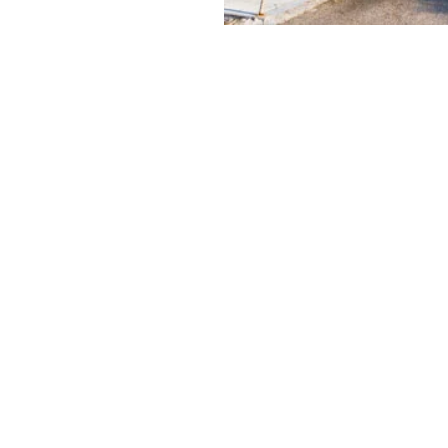
figer,
Calvin
y & Green
ει να είναι και