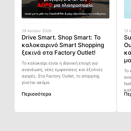
29 Ιουλίου 2026
13 
Drive Smart. Shop Smart: Το
Su
καλοκαιρινό Smart Shopping
Ou
ξεκινά στα Factory Outlet!
κα
μο
Το καλοκαίρι είναι η ιδανική εποχή για
ανανέωση, νέες εμφανίσεις και έξυπνες
Το 
αγορές. Στα Factory Outlet, το shopping
ανα
γίνεται ακόμα
fas
καλ
Περισσότερα
Πε