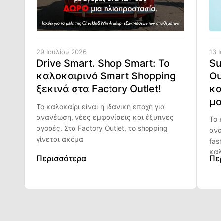
29 Ιουλίου 2026
13 
Drive Smart. Shop Smart: Το
Su
καλοκαιρινό Smart Shopping
Ou
ξεκινά στα Factory Outlet!
κα
μο
Το καλοκαίρι είναι η ιδανική εποχή για
ανανέωση, νέες εμφανίσεις και έξυπνες
Το 
αγορές. Στα Factory Outlet, το shopping
ανα
γίνεται ακόμα
fas
καλ
Περισσότερα
Πε