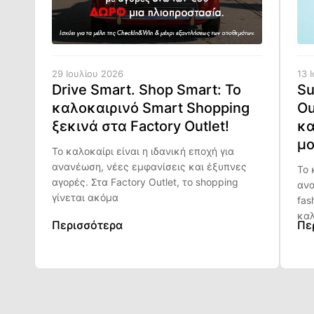
29 Ιουλίου 2026
13 
Drive Smart. Shop Smart: Το
Su
καλοκαιρινό Smart Shopping
Ou
ξεκινά στα Factory Outlet!
κα
μο
Το καλοκαίρι είναι η ιδανική εποχή για
ανανέωση, νέες εμφανίσεις και έξυπνες
Το 
αγορές. Στα Factory Outlet, το shopping
ανα
γίνεται ακόμα
fas
καλ
Περισσότερα
Πε