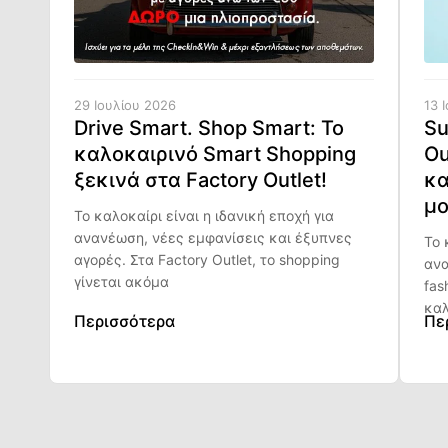
29 Ιουλίου 2026
13 
Drive Smart. Shop Smart: Το
Su
καλοκαιρινό Smart Shopping
Ou
ξεκινά στα Factory Outlet!
κα
μο
Το καλοκαίρι είναι η ιδανική εποχή για
ανανέωση, νέες εμφανίσεις και έξυπνες
Το 
αγορές. Στα Factory Outlet, το shopping
ανα
γίνεται ακόμα
fas
καλ
Περισσότερα
Πε