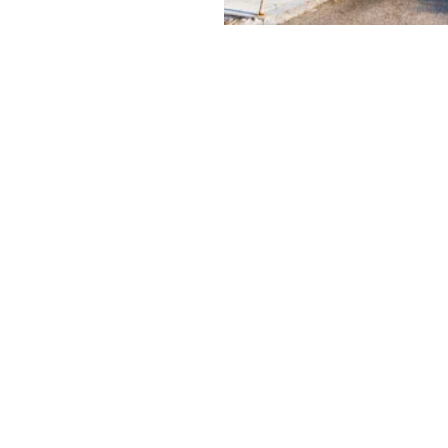
figer,
Calvin
y & Green
ει να είναι και