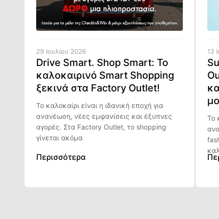
29 Ιουλίου 2026
13 
Drive Smart. Shop Smart: Το
Su
καλοκαιρινό Smart Shopping
Ou
ξεκινά στα Factory Outlet!
κα
μο
Το καλοκαίρι είναι η ιδανική εποχή για
ανανέωση, νέες εμφανίσεις και έξυπνες
Το 
αγορές. Στα Factory Outlet, το shopping
ανα
γίνεται ακόμα
fas
καλ
Περισσότερα
Πε