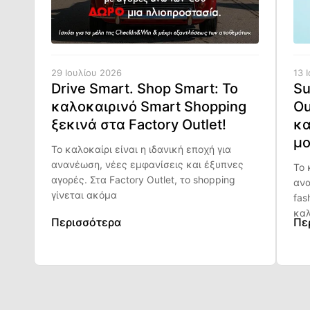
29 Ιουλίου 2026
13 
Drive Smart. Shop Smart: Το
Su
καλοκαιρινό Smart Shopping
Ou
ξεκινά στα Factory Outlet!
κα
μο
Το καλοκαίρι είναι η ιδανική εποχή για
ανανέωση, νέες εμφανίσεις και έξυπνες
Το 
αγορές. Στα Factory Outlet, το shopping
ανα
γίνεται ακόμα
fas
καλ
Περισσότερα
Πε