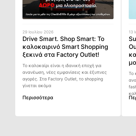
29 Ιουλίου 2026
13 
Drive Smart. Shop Smart: Το
Su
καλοκαιρινό Smart Shopping
Ou
ξεκινά στα Factory Outlet!
κα
μο
Το καλοκαίρι είναι η ιδανική εποχή για
ανανέωση, νέες εμφανίσεις και έξυπνες
Το 
αγορές. Στα Factory Outlet, το shopping
ανα
γίνεται ακόμα
fas
καλ
Περισσότερα
Πε