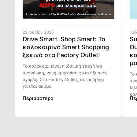
29 Ιουλίου 2026
13 
Drive Smart. Shop Smart: Το
Su
καλοκαιρινό Smart Shopping
Ou
ξεκινά στα Factory Outlet!
κα
μο
Το καλοκαίρι είναι η ιδανική εποχή για
ανανέωση, νέες εμφανίσεις και έξυπνες
Το 
αγορές. Στα Factory Outlet, το shopping
ανα
γίνεται ακόμα
fas
καλ
Περισσότερα
Πε