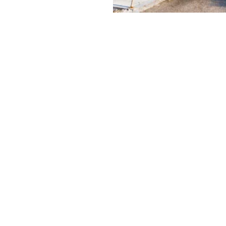
figer,
Calvin
y & Green
ει να είναι και