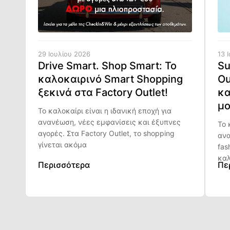
29 Ιουλίου 2026
13 
Drive Smart. Shop Smart: Το
Su
καλοκαιρινό Smart Shopping
Ou
ξεκινά στα Factory Outlet!
κα
μο
Το καλοκαίρι είναι η ιδανική εποχή για
ανανέωση, νέες εμφανίσεις και έξυπνες
Το 
αγορές. Στα Factory Outlet, το shopping
ανα
γίνεται ακόμα
fas
καλ
Περισσότερα
Πε