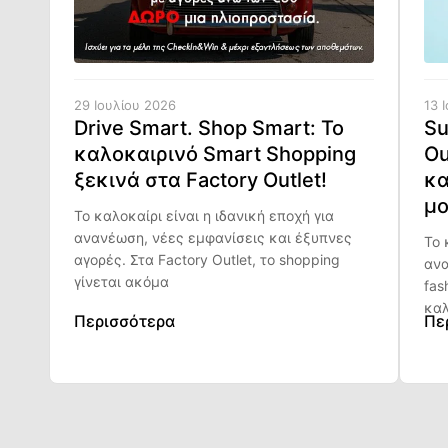
29 Ιουλίου 2026
13 
Drive Smart. Shop Smart: Το
Su
καλοκαιρινό Smart Shopping
Ou
ξεκινά στα Factory Outlet!
κα
μο
Το καλοκαίρι είναι η ιδανική εποχή για
ανανέωση, νέες εμφανίσεις και έξυπνες
Το 
αγορές. Στα Factory Outlet, το shopping
ανα
γίνεται ακόμα
fas
καλ
Περισσότερα
Πε