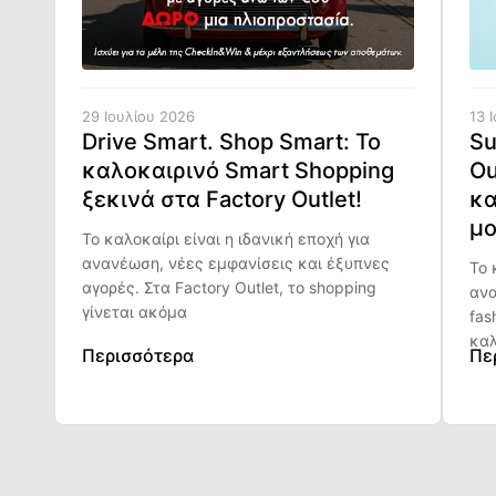
29 Ιουλίου 2026
13 
Drive Smart. Shop Smart: Το
Su
καλοκαιρινό Smart Shopping
Ou
ξεκινά στα Factory Outlet!
κα
μο
Το καλοκαίρι είναι η ιδανική εποχή για
ανανέωση, νέες εμφανίσεις και έξυπνες
Το 
αγορές. Στα Factory Outlet, το shopping
ανα
γίνεται ακόμα
fas
καλ
Περισσότερα
Πε