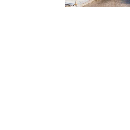
figer,
Calvin
y & Green
ει να είναι και