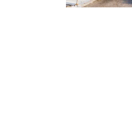
figer,
Calvin
y & Green
ει να είναι και