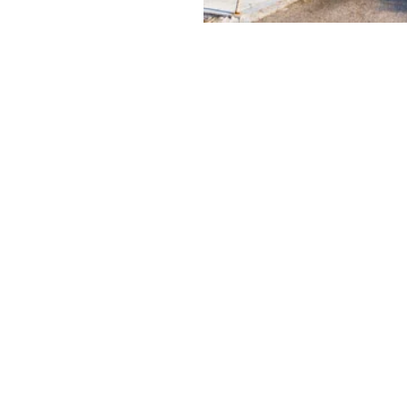
figer,
Calvin
y & Green
ει να είναι και