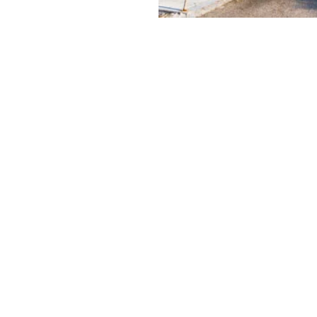
figer,
Calvin
y & Green
ει να είναι και