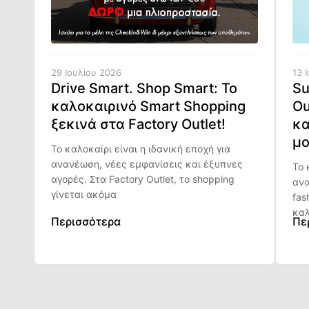
29 Ιουλίου 2026
13 
Drive Smart. Shop Smart: Το
Su
καλοκαιρινό Smart Shopping
Ou
ξεκινά στα Factory Outlet!
κα
μο
Το καλοκαίρι είναι η ιδανική εποχή για
ανανέωση, νέες εμφανίσεις και έξυπνες
Το 
αγορές. Στα Factory Outlet, το shopping
ανα
γίνεται ακόμα
fas
καλ
Περισσότερα
Πε