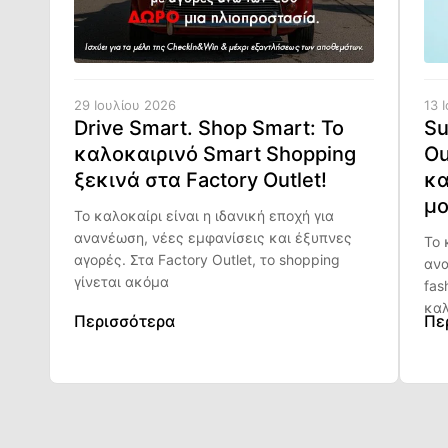
29 Ιουλίου 2026
13 
Drive Smart. Shop Smart: Το
Su
καλοκαιρινό Smart Shopping
Ou
ξεκινά στα Factory Outlet!
κα
μο
Το καλοκαίρι είναι η ιδανική εποχή για
ανανέωση, νέες εμφανίσεις και έξυπνες
Το 
αγορές. Στα Factory Outlet, το shopping
ανα
γίνεται ακόμα
fas
καλ
Περισσότερα
Πε