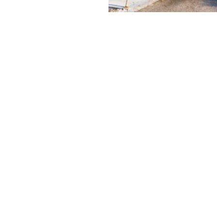
figer,
Calvin
y & Green
ει να είναι και