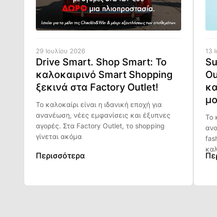
29 Ιουλίου 2026
13 
Drive Smart. Shop Smart: Το
Su
καλοκαιρινό Smart Shopping
Ou
ξεκινά στα Factory Outlet!
κα
μο
Το καλοκαίρι είναι η ιδανική εποχή για
ανανέωση, νέες εμφανίσεις και έξυπνες
Το 
αγορές. Στα Factory Outlet, το shopping
ανα
γίνεται ακόμα
fas
καλ
Περισσότερα
Πε