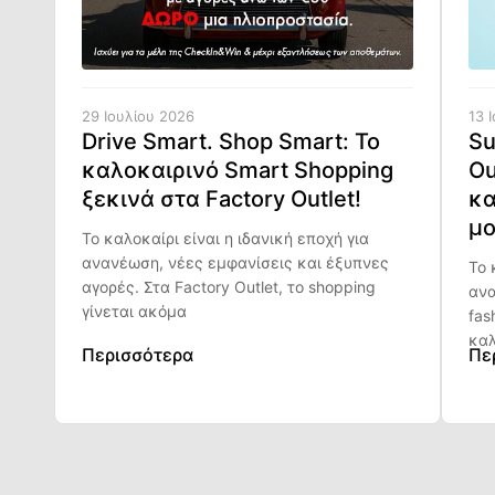
29 Ιουλίου 2026
13 
Drive Smart. Shop Smart: Το
Su
καλοκαιρινό Smart Shopping
Ou
ξεκινά στα Factory Outlet!
κα
μο
Το καλοκαίρι είναι η ιδανική εποχή για
ανανέωση, νέες εμφανίσεις και έξυπνες
Το 
αγορές. Στα Factory Outlet, το shopping
ανα
γίνεται ακόμα
fas
καλ
Περισσότερα
Πε