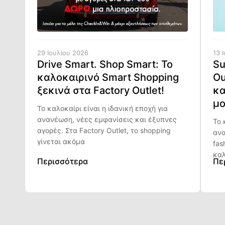
29 Ιουλίου 2026
13 
Drive Smart. Shop Smart: Το
Su
καλοκαιρινό Smart Shopping
Ou
ξεκινά στα Factory Outlet!
κα
μο
Το καλοκαίρι είναι η ιδανική εποχή για
ανανέωση, νέες εμφανίσεις και έξυπνες
Το 
αγορές. Στα Factory Outlet, το shopping
ανα
γίνεται ακόμα
fas
καλ
Περισσότερα
Πε