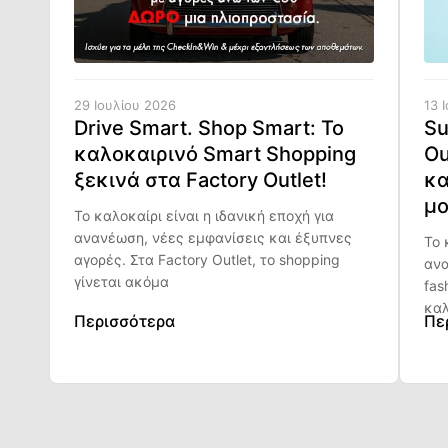
29 Ιουλίου 2026
13 
Drive Smart. Shop Smart: Το
Su
καλοκαιρινό Smart Shopping
Ou
ξεκινά στα Factory Outlet!
κα
μο
Το καλοκαίρι είναι η ιδανική εποχή για
ανανέωση, νέες εμφανίσεις και έξυπνες
Το 
αγορές. Στα Factory Outlet, το shopping
ανα
γίνεται ακόμα
fas
καλ
Περισσότερα
Πε