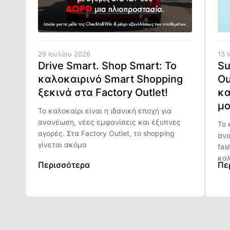
29 Ιουλίου 2026
13 
Drive Smart. Shop Smart: Το
Su
καλοκαιρινό Smart Shopping
Ou
ξεκινά στα Factory Outlet!
κα
μο
Το καλοκαίρι είναι η ιδανική εποχή για
ανανέωση, νέες εμφανίσεις και έξυπνες
Το 
αγορές. Στα Factory Outlet, το shopping
ανα
γίνεται ακόμα
fas
καλ
Περισσότερα
Πε