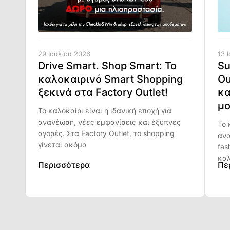
29 Ιουλίου 2026
13 
Drive Smart. Shop Smart: Το
Su
καλοκαιρινό Smart Shopping
Ou
ξεκινά στα Factory Outlet!
κα
μο
Το καλοκαίρι είναι η ιδανική εποχή για
ανανέωση, νέες εμφανίσεις και έξυπνες
Το 
αγορές. Στα Factory Outlet, το shopping
ανα
γίνεται ακόμα
fas
καλ
Περισσότερα
Πε