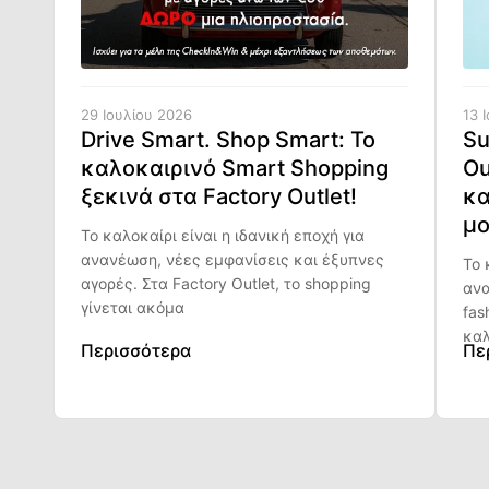
29 Ιουλίου 2026
13 
Drive Smart. Shop Smart: Το
Su
καλοκαιρινό Smart Shopping
Ou
ξεκινά στα Factory Outlet!
κα
μο
Το καλοκαίρι είναι η ιδανική εποχή για
ανανέωση, νέες εμφανίσεις και έξυπνες
Το 
αγορές. Στα Factory Outlet, το shopping
ανα
γίνεται ακόμα
fas
καλ
Περισσότερα
Πε