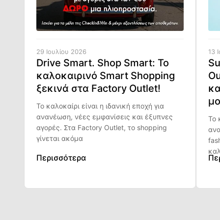
29 Ιουλίου 2026
13 
Drive Smart. Shop Smart: Το
Su
καλοκαιρινό Smart Shopping
Ou
ξεκινά στα Factory Outlet!
κα
μο
Το καλοκαίρι είναι η ιδανική εποχή για
ανανέωση, νέες εμφανίσεις και έξυπνες
Το 
αγορές. Στα Factory Outlet, το shopping
ανα
γίνεται ακόμα
fas
καλ
Περισσότερα
Πε