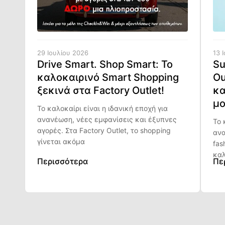
29 Ιουλίου 2026
13 
Drive Smart. Shop Smart: Το
Su
καλοκαιρινό Smart Shopping
Ou
ξεκινά στα Factory Outlet!
κα
μο
Το καλοκαίρι είναι η ιδανική εποχή για
ανανέωση, νέες εμφανίσεις και έξυπνες
Το 
αγορές. Στα Factory Outlet, το shopping
ανα
γίνεται ακόμα
fas
καλ
Περισσότερα
Πε