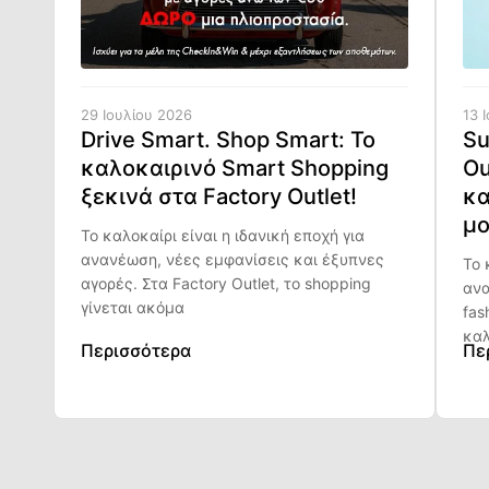
29 Ιουλίου 2026
13 
Drive Smart. Shop Smart: Το
Su
καλοκαιρινό Smart Shopping
Ou
ξεκινά στα Factory Outlet!
κα
μο
Το καλοκαίρι είναι η ιδανική εποχή για
ανανέωση, νέες εμφανίσεις και έξυπνες
Το 
αγορές. Στα Factory Outlet, το shopping
ανα
γίνεται ακόμα
fas
καλ
Περισσότερα
Πε