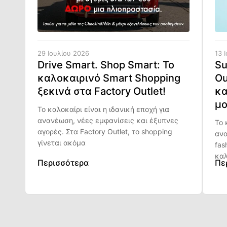
29 Ιουλίου 2026
13 
Drive Smart. Shop Smart: Το
Su
καλοκαιρινό Smart Shopping
Ou
ξεκινά στα Factory Outlet!
κα
μο
Το καλοκαίρι είναι η ιδανική εποχή για
ανανέωση, νέες εμφανίσεις και έξυπνες
Το 
αγορές. Στα Factory Outlet, το shopping
ανα
γίνεται ακόμα
fas
καλ
Περισσότερα
Πε