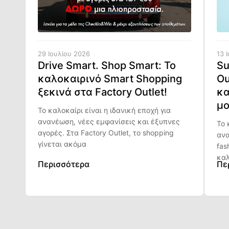
29 Ιουλίου 2026
13 
Drive Smart. Shop Smart: Το
Su
καλοκαιρινό Smart Shopping
Ou
ξεκινά στα Factory Outlet!
κα
μο
Το καλοκαίρι είναι η ιδανική εποχή για
ανανέωση, νέες εμφανίσεις και έξυπνες
Το 
αγορές. Στα Factory Outlet, το shopping
ανα
γίνεται ακόμα
fas
καλ
Περισσότερα
Πε