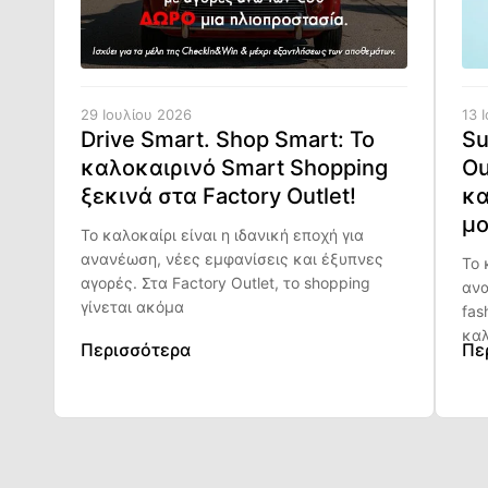
29 Ιουλίου 2026
13 
Drive Smart. Shop Smart: Το
Su
καλοκαιρινό Smart Shopping
Ou
ξεκινά στα Factory Outlet!
κα
μο
Το καλοκαίρι είναι η ιδανική εποχή για
ανανέωση, νέες εμφανίσεις και έξυπνες
Το 
αγορές. Στα Factory Outlet, το shopping
ανα
γίνεται ακόμα
fas
καλ
Περισσότερα
Πε