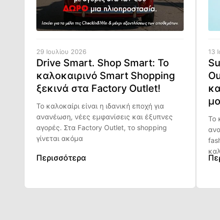
29 Ιουλίου 2026
13 
Drive Smart. Shop Smart: Το
Su
καλοκαιρινό Smart Shopping
Ou
ξεκινά στα Factory Outlet!
κα
μο
Το καλοκαίρι είναι η ιδανική εποχή για
ανανέωση, νέες εμφανίσεις και έξυπνες
Το 
αγορές. Στα Factory Outlet, το shopping
ανα
γίνεται ακόμα
fas
καλ
Περισσότερα
Πε