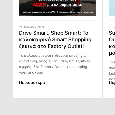
29 Ιουλίου 2026
13 
Drive Smart. Shop Smart: Το
Su
καλοκαιρινό Smart Shopping
Ou
ξεκινά στα Factory Outlet!
κα
μο
Το καλοκαίρι είναι η ιδανική εποχή για
ανανέωση, νέες εμφανίσεις και έξυπνες
Το 
αγορές. Στα Factory Outlet, το shopping
ανα
γίνεται ακόμα
fas
καλ
Περισσότερα
Πε