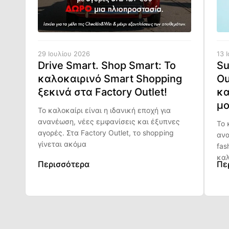
29 Ιουλίου 2026
13 
Drive Smart. Shop Smart: Το
Su
καλοκαιρινό Smart Shopping
Ou
ξεκινά στα Factory Outlet!
κα
μο
Το καλοκαίρι είναι η ιδανική εποχή για
ανανέωση, νέες εμφανίσεις και έξυπνες
Το 
αγορές. Στα Factory Outlet, το shopping
ανα
γίνεται ακόμα
fas
καλ
Περισσότερα
Πε