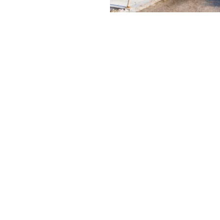
figer,
Calvin
y & Green
ει να είναι και