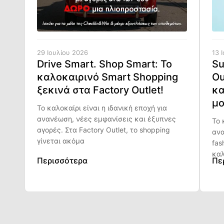
29 Ιουλίου 2026
13 
Drive Smart. Shop Smart: Το
Su
καλοκαιρινό Smart Shopping
Ou
ξεκινά στα Factory Outlet!
κα
μο
Το καλοκαίρι είναι η ιδανική εποχή για
ανανέωση, νέες εμφανίσεις και έξυπνες
Το 
αγορές. Στα Factory Outlet, το shopping
ανα
γίνεται ακόμα
fas
καλ
Περισσότερα
Πε