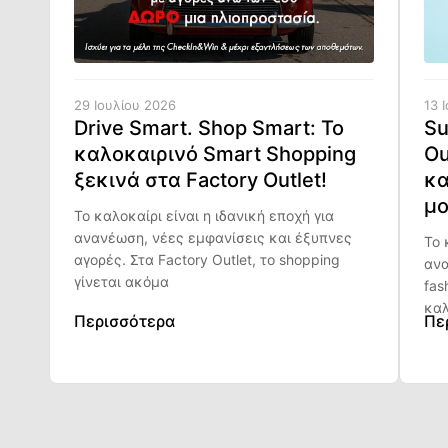
29 Ιουλίου 2026
13 
Drive Smart. Shop Smart: Το
Su
καλοκαιρινό Smart Shopping
Ou
ξεκινά στα Factory Outlet!
κα
μο
Το καλοκαίρι είναι η ιδανική εποχή για
ανανέωση, νέες εμφανίσεις και έξυπνες
Το 
αγορές. Στα Factory Outlet, το shopping
ανα
γίνεται ακόμα
fas
καλ
Περισσότερα
Πε