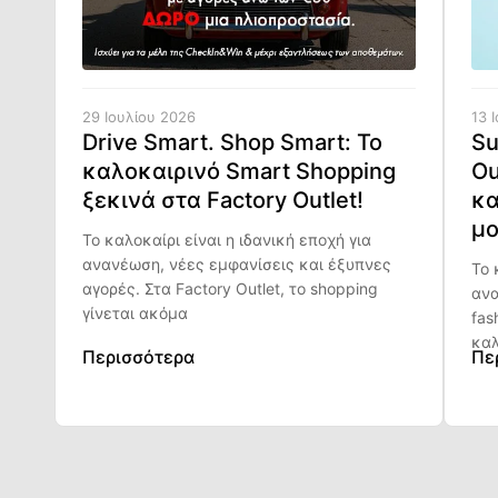
29 Ιουλίου 2026
13 
Drive Smart. Shop Smart: Το
Su
καλοκαιρινό Smart Shopping
Ou
ξεκινά στα Factory Outlet!
κα
μο
Το καλοκαίρι είναι η ιδανική εποχή για
ανανέωση, νέες εμφανίσεις και έξυπνες
Το 
αγορές. Στα Factory Outlet, το shopping
ανα
γίνεται ακόμα
fas
καλ
Περισσότερα
Πε