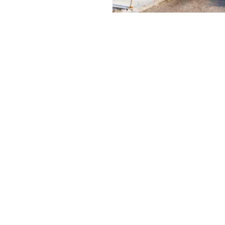
figer,
Calvin
y & Green
ει να είναι και