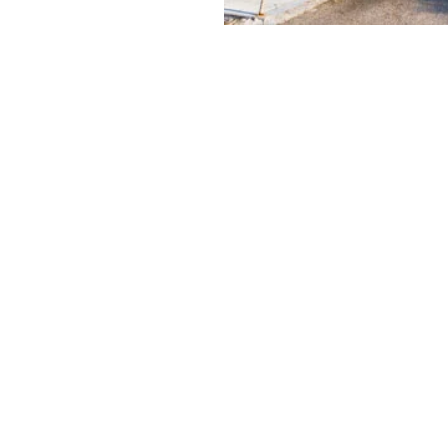
figer,
Calvin
y & Green
ει να είναι και