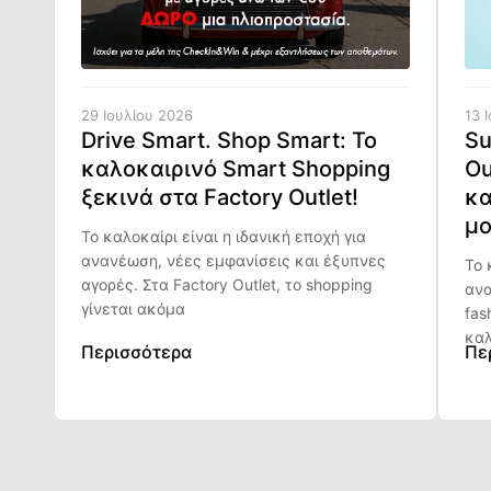
29 Ιουλίου 2026
13 
Drive Smart. Shop Smart: Το
Su
καλοκαιρινό Smart Shopping
Ou
ξεκινά στα Factory Outlet!
κα
μο
Το καλοκαίρι είναι η ιδανική εποχή για
ανανέωση, νέες εμφανίσεις και έξυπνες
Το 
αγορές. Στα Factory Outlet, το shopping
ανα
γίνεται ακόμα
fas
καλ
Περισσότερα
Πε