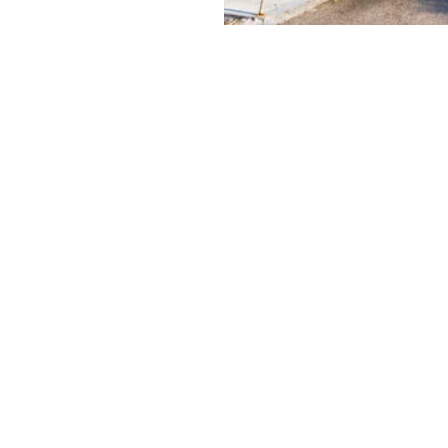
figer,
Calvin
y & Green
ει να είναι και