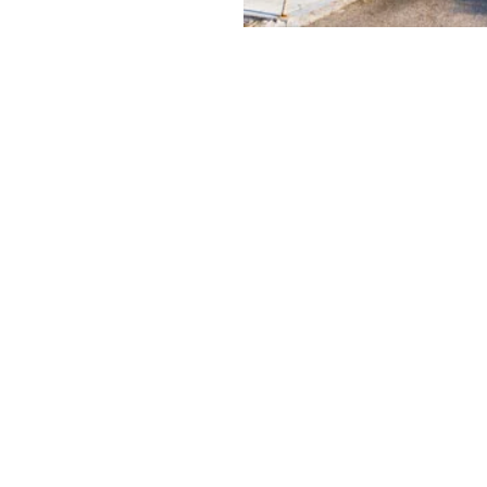
figer,
Calvin
y & Green
ει να είναι και