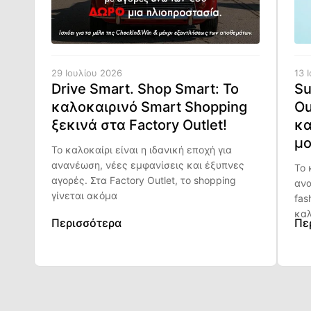
29 Ιουλίου 2026
13 
Drive Smart. Shop Smart: Το
Su
καλοκαιρινό Smart Shopping
Ou
ξεκινά στα Factory Outlet!
κα
μο
Το καλοκαίρι είναι η ιδανική εποχή για
ανανέωση, νέες εμφανίσεις και έξυπνες
Το 
αγορές. Στα Factory Outlet, το shopping
ανα
γίνεται ακόμα
fas
καλ
Περισσότερα
Πε