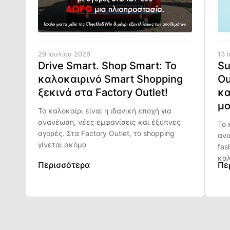
29 Ιουλίου 2026
13 
Drive Smart. Shop Smart: Το
Su
καλοκαιρινό Smart Shopping
Ou
ξεκινά στα Factory Outlet!
κα
μο
Το καλοκαίρι είναι η ιδανική εποχή για
ανανέωση, νέες εμφανίσεις και έξυπνες
Το 
αγορές. Στα Factory Outlet, το shopping
ανα
γίνεται ακόμα
fas
καλ
Περισσότερα
Πε